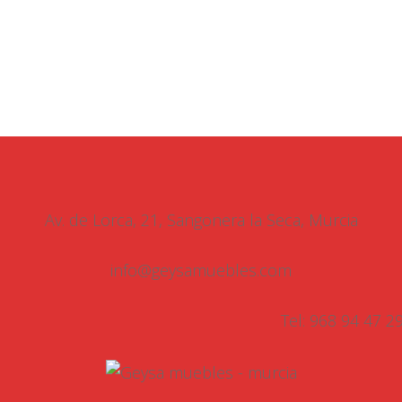
inicio
inicio
Por
amanda_elia
13 mayo, 2016
Av. de Lorca, 21, Sangonera la Seca, Murcia
info@geysamuebles.com
Tel: 968 94 47 2