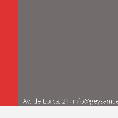
Av. de Lorca, 21,
info@geysamue
Sangonera la
Seca, Murcia