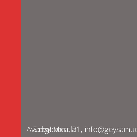
Av. de Lorca, 21, Sangonera la Seca, Murcia
info@geysamue