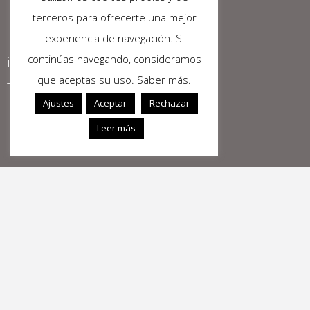
Sangonera la Seca,
terceros para ofrecerte una mejor
Murcia
experiencia de navegación. Si
continúas navegando, consideramos
info@geysamuebles.com
que aceptas su uso. Saber más.
Tel: 968 94 47 29
Ajustes
Aceptar
Rechazar
Leer más