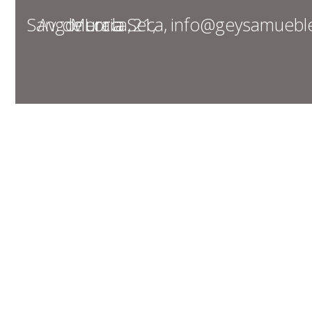
Av. de Lorca, 21, Sangonera la Seca, Murcia
info@geysamuebl